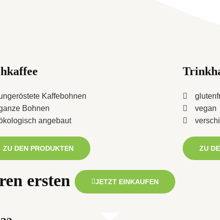
hkaffee
Trinkh
ungeröstete Kaffebohnen
glutenf
ganze Bohnen
vegan
ökologisch angebaut
versch
ZU DEN PRODUKTEN
ZU D
ren ersten
JETZT EINKAUFEN