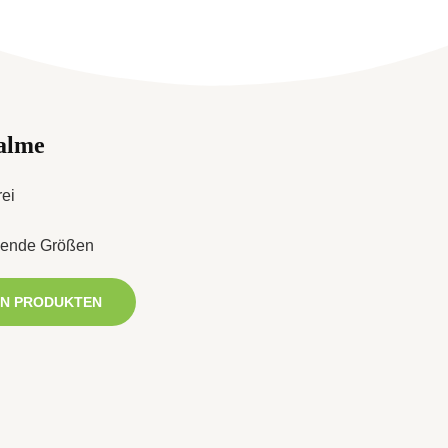
alme
rei
iende Größen
EN PRODUKTEN