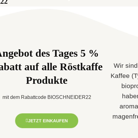
22
ngebot des Tages 5 %
batt auf alle Röstkaffe
Wir sind
Kaffee (T
Produkte
biopr
habe
mit dem Rabattcode BIOSCHNEIDER22
aromat
magenfre
JETZT EINKAUFEN